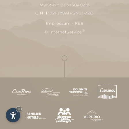
MwSt-Nr: 00376040218
CIN: IT021089A1PSN3G2ZO
Impressum
-
FSE
®
© InternetService
×