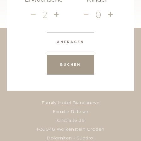
2
0
ANFRAGEN
BUCHEN
Family Hotel Biancaneve
Familie Riffeser
Cirstraße 36
I-39048 Wolkenstein Gröden
Dolomiten - Südtirol