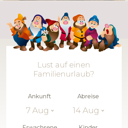
Lust auf einen
Familienurlaub?
Ankunft
Abreise
7
Aug
14
Aug
Erwachsene
Kinder