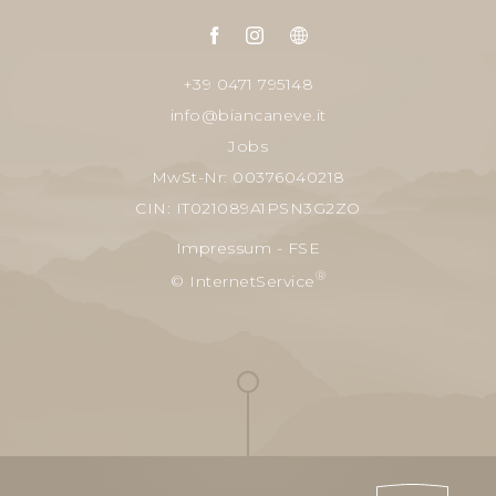
+39 0471 795148
info@biancaneve.it
Jobs
MwSt-Nr: 00376040218
CIN: IT021089A1PSN3G2ZO
Impressum
-
FSE
®
© InternetService