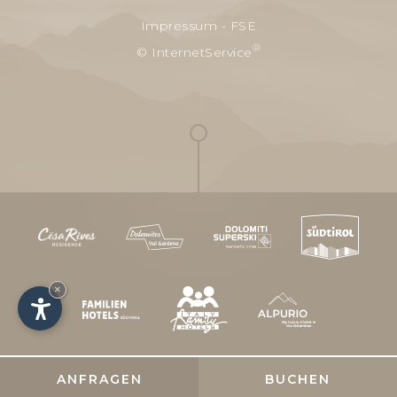
Impressum
-
FSE
®
© InternetService
×
ANFRAGEN
BUCHEN