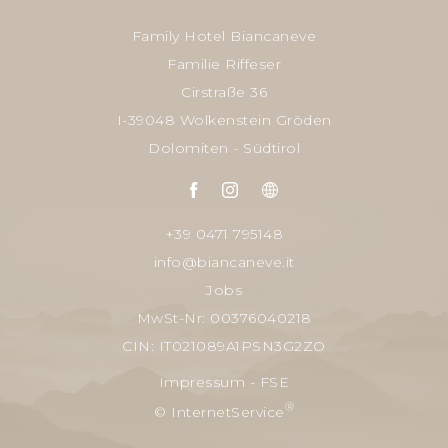
Family Hotel Biancaneve
Familie Riffeser
Cirstraße 36
I-39048 Wolkenstein Gröden
Dolomiten - Südtirol
+39 0471 795148
info@biancaneve.it
Jobs
MwSt-Nr: 00376040218
CIN: IT021089A1PSN3G2ZO
Impressum
-
FSE
®
© InternetService