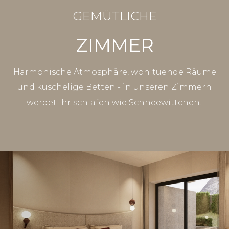
GEMÜTLICHE
ZIMMER
Harmonische Atmosphäre, wohltuende Räume
und kuschelige Betten - in unseren Zimmern
werdet Ihr schlafen wie Schneewittchen!