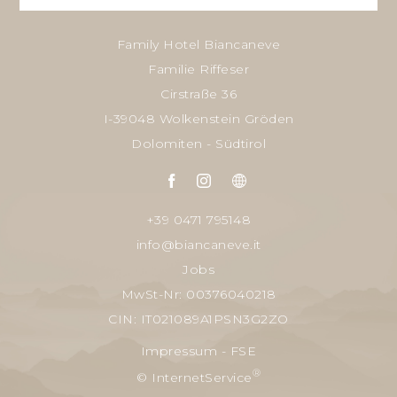
Family Hotel Biancaneve
Familie Riffeser
Cirstraße 36
I-39048 Wolkenstein Gröden
Dolomiten - Südtirol
+39 0471 795148
info@biancaneve.it
Jobs
MwSt-Nr: 00376040218
CIN: IT021089A1PSN3G2ZO
Impressum
-
FSE
®
© InternetService