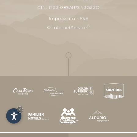
CIN: IT021089A1PSN3G2ZO
Impressum
-
FSE
®
© InternetService
×