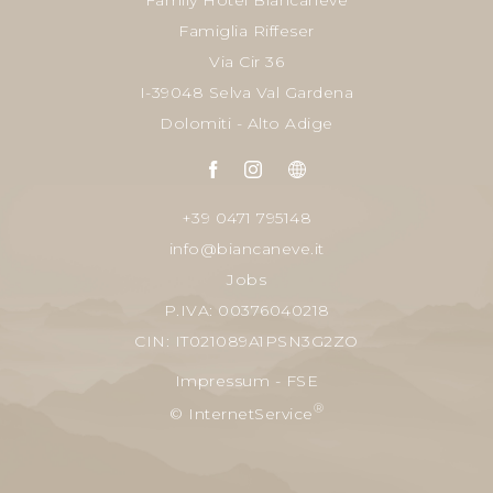
Famiglia Riffeser
Via Cir 36
I-39048 Selva Val Gardena
Dolomiti - Alto Adige
+39 0471 795148
info@biancaneve.it
Jobs
P.IVA: 00376040218
CIN: IT021089A1PSN3G2ZO
Impressum
-
FSE
®
© InternetService