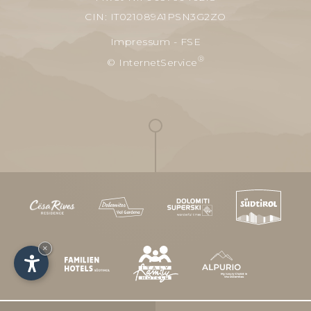
CIN: IT021089A1PSN3G2ZO
Impressum
-
FSE
®
© InternetService
×