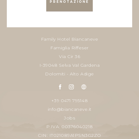
PRENOTAZIONE
Family Hotel Biancaneve
Famiglia Riffeser
Via Cir 36
I-39048 Selva Val Gardena
Dolomiti - Alto Adige
+39 0471 795148
info@biancaneve.it
Jobs
P.IVA: 00376040218
CIN: IT021089A1PSN3G2ZO