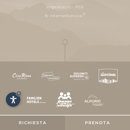
Impressum
-
FSE
®
© InternetService
×
RICHIESTA
PRENOTA