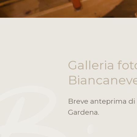
Galleria fo
Biancanev
Breve anteprima di c
Gardena.