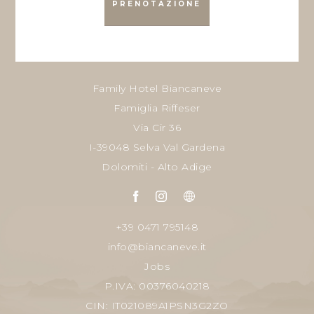
PRENOTAZIONE
Family Hotel Biancaneve
Famiglia Riffeser
Via Cir 36
I-39048 Selva Val Gardena
Dolomiti - Alto Adige
+39 0471 795148
info@biancaneve.it
Jobs
P.IVA: 00376040218
CIN: IT021089A1PSN3G2ZO