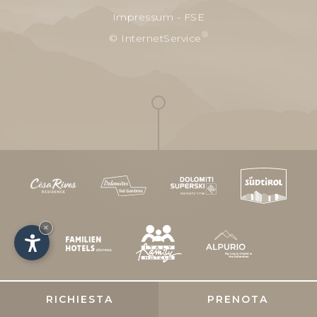
Impressum
-
FSE
®
© InternetService
×
RICHIESTA
PRENOTA