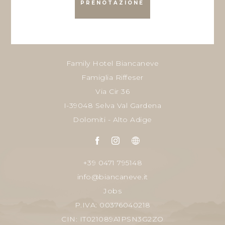
PRENOTAZIONE
Family Hotel Biancaneve
Famiglia Riffeser
Via Cir 36
I-39048 Selva Val Gardena
Dolomiti - Alto Adige
+39 0471 795148
info@biancaneve.it
Jobs
P.IVA: 00376040218
CIN: IT021089A1PSN3G2ZO