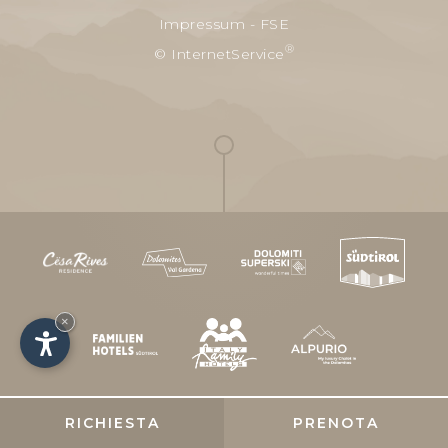
Impressum
-
FSE
®
© InternetService
×
RICHIESTA
PRENOTA