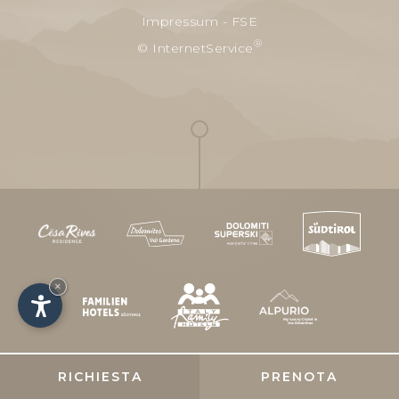
Impressum
-
FSE
®
© InternetService
×
RICHIESTA
PRENOTA