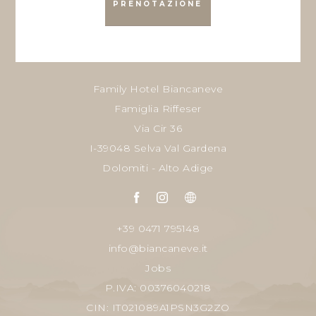
PRENOTAZIONE
Family Hotel Biancaneve
Famiglia Riffeser
Via Cir 36
I-39048 Selva Val Gardena
Dolomiti - Alto Adige
+39 0471 795148
info@biancaneve.it
Jobs
P.IVA: 00376040218
CIN: IT021089A1PSN3G2ZO