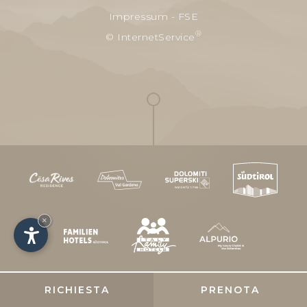
Impressum
-
FSE
®
© InternetService
×
RICHIESTA
PRENOTA