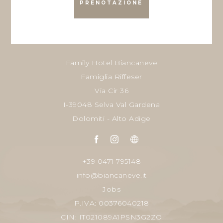
PRENOTAZIONE
Family Hotel Biancaneve
Famiglia Riffeser
Via Cir 36
I-39048 Selva Val Gardena
Dolomiti - Alto Adige
+39 0471 795148
info@biancaneve.it
Jobs
P.IVA: 00376040218
CIN: IT021089A1PSN3G2ZO