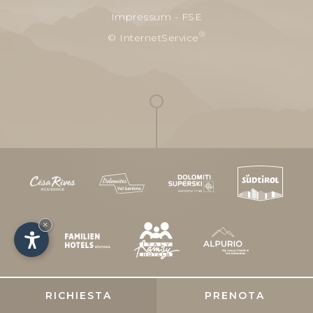
Impressum
-
FSE
®
© InternetService
×
RICHIESTA
PRENOTA