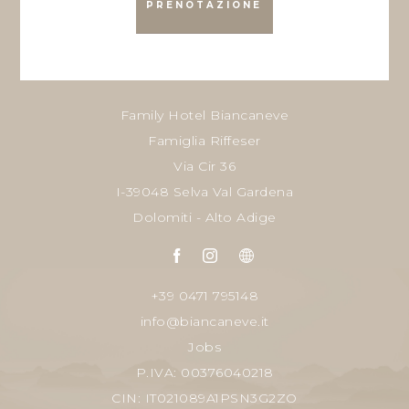
PRENOTAZIONE
Family Hotel Biancaneve
Famiglia Riffeser
Via Cir 36
I-39048 Selva Val Gardena
Dolomiti - Alto Adige
+39 0471 795148
info@biancaneve.it
Jobs
P.IVA: 00376040218
CIN: IT021089A1PSN3G2ZO