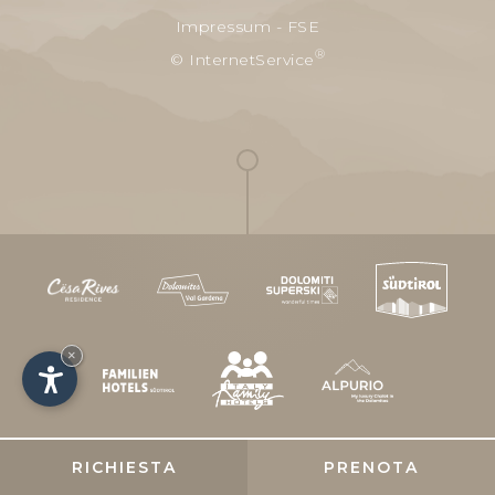
Impressum
-
FSE
®
© InternetService
×
RICHIESTA
PRENOTA