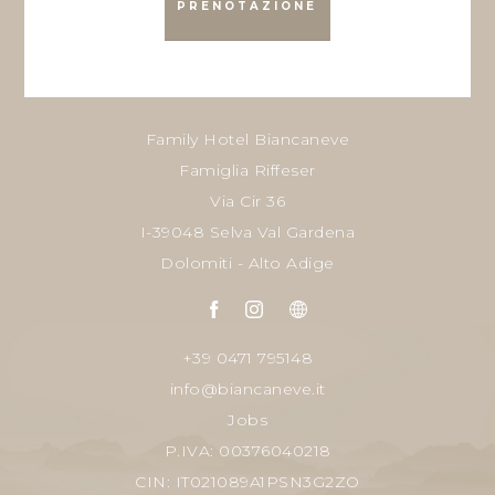
PRENOTAZIONE
Family Hotel Biancaneve
Famiglia Riffeser
Via Cir 36
I-39048 Selva Val Gardena
Dolomiti - Alto Adige
+39 0471 795148
info@biancaneve.it
Jobs
P.IVA: 00376040218
CIN: IT021089A1PSN3G2ZO