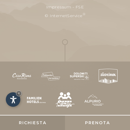
Impressum
-
FSE
®
© InternetService
×
RICHIESTA
PRENOTA