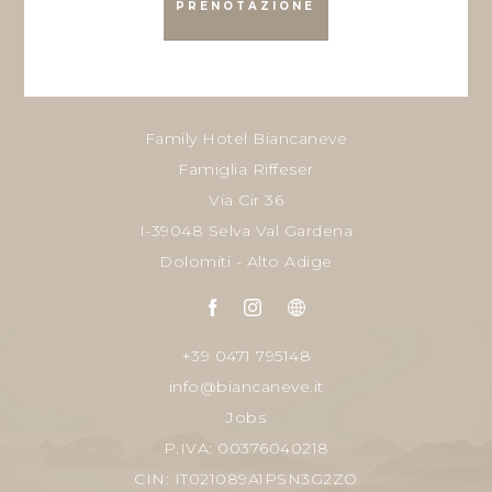
PRENOTAZIONE
Family Hotel Biancaneve
Famiglia Riffeser
Via Cir 36
I-39048 Selva Val Gardena
Dolomiti - Alto Adige
+39 0471 795148
info@biancaneve.it
Jobs
P.IVA: 00376040218
CIN: IT021089A1PSN3G2ZO