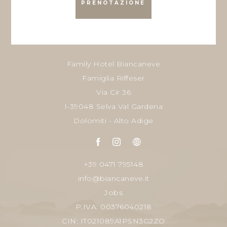
PRENOTAZIONE
Family Hotel Biancaneve
Famiglia Riffeser
Via Cir 36
I-39048 Selva Val Gardena
Dolomiti - Alto Adige
+39 0471 795148
info@biancaneve.it
Jobs
P.IVA: 00376040218
CIN: IT021089A1PSN3G2ZO