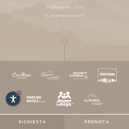
Impressum
-
FSE
®
© InternetService
×
RICHIESTA
PRENOTA