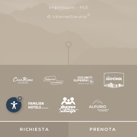
Impressum
-
FSE
®
© InternetService
×
RICHIESTA
PRENOTA