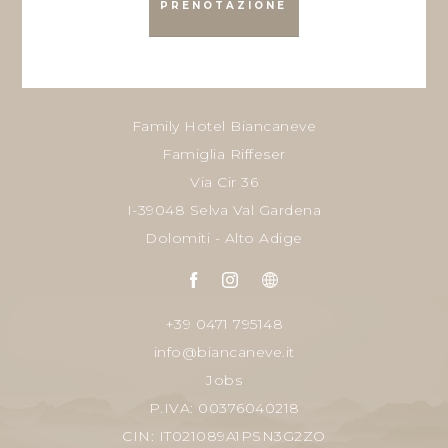
PRENOTAZIONE
Family Hotel Biancaneve
Famiglia Riffeser
Via Cir 36
I-39048 Selva Val Gardena
Dolomiti - Alto Adige
+39 0471 795148
info@biancaneve.it
Jobs
P.IVA: 00376040218
CIN: IT021089A1PSN3G2ZO