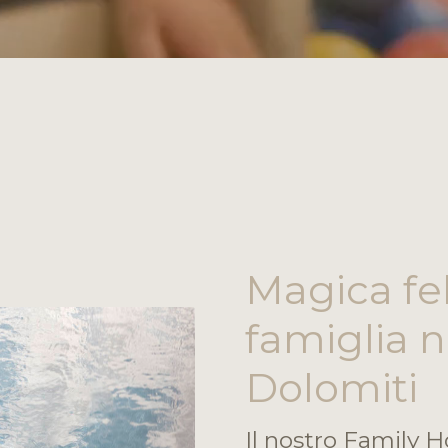
Magica fel
famiglia n
Dolomiti
Il nostro Family 