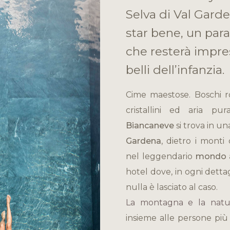
Selva di Val Gard
star bene, un para
che resterà impres
belli dell’infanzia.
Cime maestose. Boschi r
cristallini ed aria pu
Biancaneve
si trova in u
Gardena
, dietro i monti
nel leggendario
mondo a
hotel dove, in ogni dettag
nulla è lasciato al caso.
La montagna e la natu
insieme alle persone più