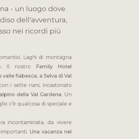
ena - un luogo dove
diso dell'avventura,
so nei ricordi più
omantici. Laghi di montagna
ra. Il nostro
Family Hotel
na
valle fiabesca
,
a Selva di Val
 con i sette nani, incastonato
lpino della Val Gardena
. Un
lio c'è qualcosa di speciale e
ra incontaminata
, da vivere
 importanti.
Una vacanza nel