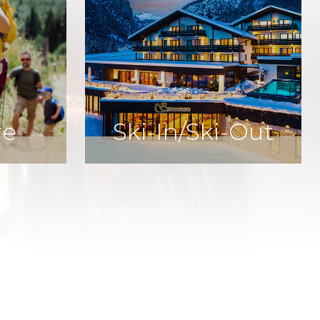
re
Ski-In/Ski-Out