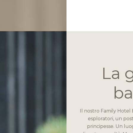
La g
ba
Il nostro Family Hote
esploratori, un post
principesse. Un luo