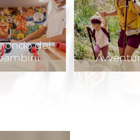
 mondo dei
bambini
Avventu