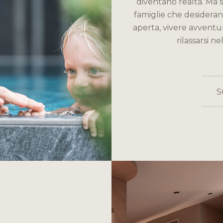
diventano realtà. Ma s
famiglie che desiderano
aperta, vivere avvent
rilassarsi n
S