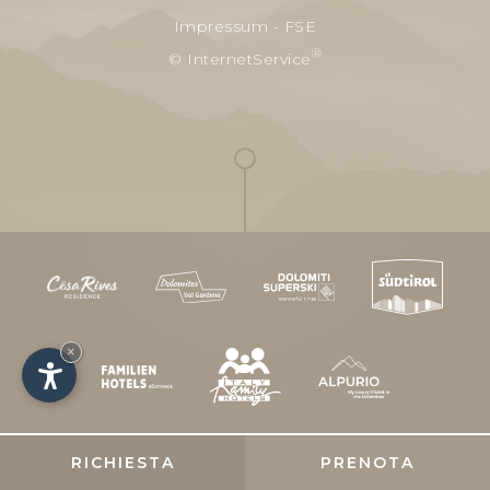
Impressum
-
FSE
®
© InternetService
×
RICHIESTA
PRENOTA