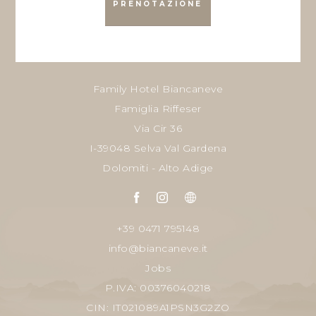
PRENOTAZIONE
Family Hotel Biancaneve
Famiglia Riffeser
Via Cir 36
I-39048 Selva Val Gardena
Dolomiti - Alto Adige
+39 0471 795148
info@biancaneve.it
Jobs
P.IVA: 00376040218
CIN: IT021089A1PSN3G2ZO