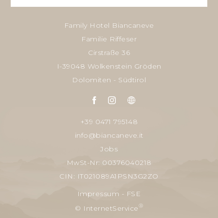
Family Hotel Biancaneve
Familie Riffeser
Cirstraße 36
I-39048 Wolkenstein Gröden
Dolomiten - Südtirol
+39 0471 795148
info@biancaneve.it
Jobs
MwSt-Nr: 00376040218
CIN: IT021089A1PSN3G2ZO
Impressum
-
FSE
®
© InternetService